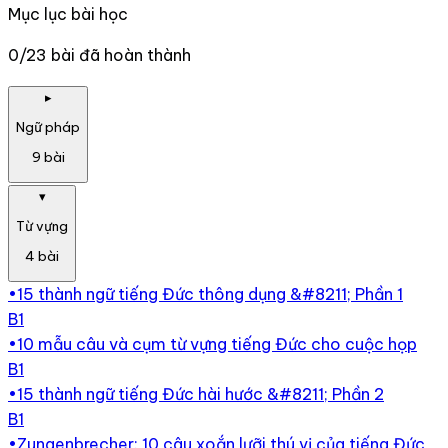
Mục lục bài học
0/23 bài đã hoàn thành
▸
Ngữ pháp
9
bài
▾
Từ vựng
4
bài
•
15 thành ngữ tiếng Đức thông dụng &#8211; Phần 1
B1
•
10 mẫu câu và cụm từ vựng tiếng Đức cho cuộc họp
B1
•
15 thành ngữ tiếng Đức hài hước &#8211; Phần 2
B1
•
Zungenbrecher: 10 câu xoắn lưỡi thú vị của tiếng Đức