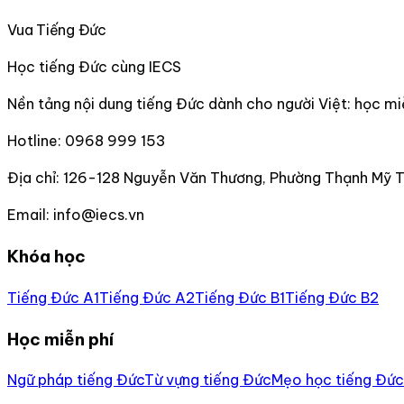
Vua Tiếng Đức
Học tiếng Đức cùng IECS
Nền tảng nội dung tiếng Đức dành cho người Việt: học miễn
Hotline:
0968 999 153
Địa chỉ:
126-128 Nguyễn Văn Thương, Phường Thạnh Mỹ 
Email:
info@iecs.vn
Khóa học
Tiếng Đức A1
Tiếng Đức A2
Tiếng Đức B1
Tiếng Đức B2
Học miễn phí
Ngữ pháp tiếng Đức
Từ vựng tiếng Đức
Mẹo học tiếng Đức