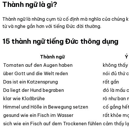
Thành ngữ là gì?
Thành ngữ là những cụm từ cố định mà nghĩa của chúng kh
từ và nghe gần hơn với tiếng Đức đời thường.
15 thành ngữ tiếng Đức thông dụng
Thành ngữ
Ý
Tomaten auf den Augen haben
không thấy 
über Gott und die Welt reden
nói đủ thứ 
Das ist ein Katzensprung
rất gần
Da liegt der Hund begraben
đó là mấu 
klar wie Kloßbrühe
rõ như ban 
Himmel und Hölle in Bewegung setzen
cố gắng hết
gesund wie ein Fisch im Wasser
rất khỏe m
sich wie ein Fisch auf dem Trockenen fühlen
cảm thấy lạ