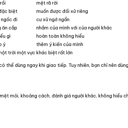
rồi
mệt rã rời
 đặc biệt
muốn được đối xử riêng
 ngốc đi
cư xử ngớ ngẩn
g ăn cắp
nhầm của mình với của người khác
ểu gì
hoàn toàn không hiểu
p ý
thêm ý kiến của mình
ột trời một vực
khác biệt rất lớn
ó thể dùng ngay khi giao tiếp. Tuy nhiên, bạn chỉ nên dùng
ệt mỏi, khoảng cách, đánh giá người khác, không hiểu ch