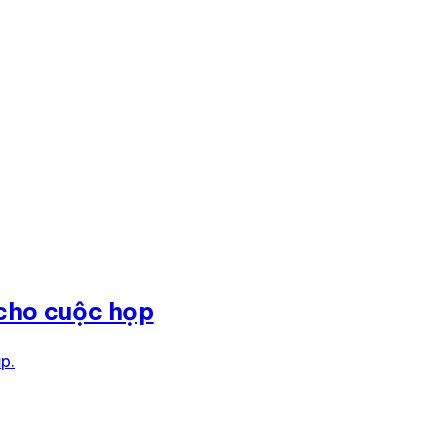
 cho cuộc họp
p.