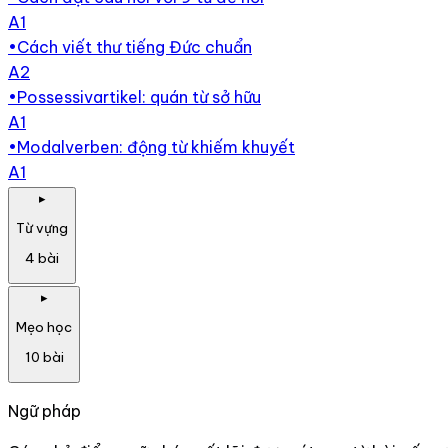
A1
•
Cách viết thư tiếng Đức chuẩn
A2
•
Possessivartikel: quán từ sở hữu
A1
•
Modalverben: động từ khiếm khuyết
A1
▸
Từ vựng
4
bài
▸
Mẹo học
10
bài
Ngữ pháp