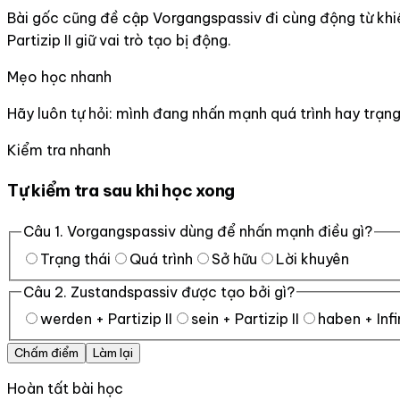
Bài gốc cũng đề cập Vorgangspassiv đi cùng động từ khiế
Partizip II giữ vai trò tạo bị động.
Mẹo học nhanh
Hãy luôn tự hỏi: mình đang nhấn mạnh quá trình hay trạng
Kiểm tra nhanh
Tự kiểm tra sau khi học xong
Câu
1
.
Vorgangspassiv dùng để nhấn mạnh điều gì?
Trạng thái
Quá trình
Sở hữu
Lời khuyên
Câu
2
.
Zustandspassiv được tạo bởi gì?
werden + Partizip II
sein + Partizip II
haben + Infi
Chấm điểm
Làm lại
Hoàn tất bài học