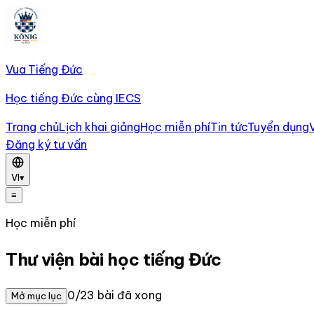
Vua Tiếng Đức
Học tiếng Đức cùng IECS
Trang chủ
Lịch khai giảng
Học miễn phí
Tin tức
Tuyển dụng
Đăng ký tư vấn
VI
▾
≡
Học miễn phí
Thư viện bài học tiếng Đức
0/23 bài đã xong
Mở mục lục