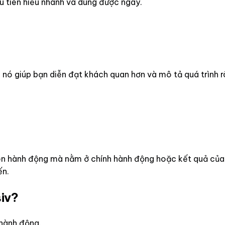
ưu tiên hiểu nhanh và dùng được ngay.
ì nó giúp bạn diễn đạt khách quan hơn và mô tả quá trình r
ện hành động mà nằm ở chính hành động hoặc kết quả của 
ến.
siv?
 hành động.