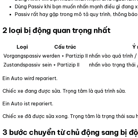
Dùng Passiv khi bạn muốn nhấn mạnh điều gì đang xảy
Passiv rất hay gặp trong mô tả quy trình, thông bá
2 loại bị động quan trọng nhất
Loại
Cấu trúc
Ý 
Vorgangspassiv
werden + Partizip II
nhấn vào quá trình /
Zustandspassiv
sein + Partizip II
nhấn vào trạng thái
Ein Auto wird repariert.
Chiếc xe đang được sửa. Trọng tâm là quá trình sửa.
Ein Auto ist repariert.
Chiếc xe đã được sửa xong. Trọng tâm là trạng thái sau 
3 bước chuyển từ chủ động sang bị đ