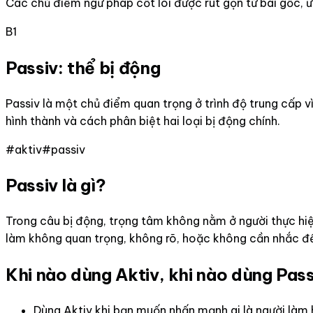
Các chủ điểm ngữ pháp cốt lõi được rút gọn từ bài gốc, 
B1
Passiv: thể bị động
Passiv là một chủ điểm quan trọng ở trình độ trung cấp v
hình thành và cách phân biệt hai loại bị động chính.
#
aktiv
#
passiv
Passiv là gì?
Trong câu bị động, trọng tâm không nằm ở người thực hi
làm không quan trọng, không rõ, hoặc không cần nhắc đ
Khi nào dùng Aktiv, khi nào dùng Pas
Dùng Aktiv khi bạn muốn nhấn mạnh ai là người làm