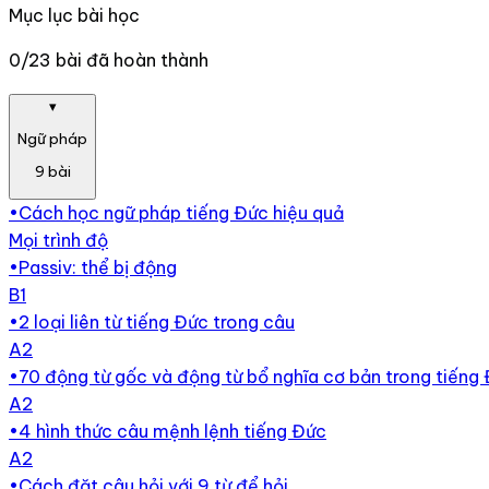
Mục lục bài học
0/23 bài đã hoàn thành
▾
Ngữ pháp
9
bài
•
Cách học ngữ pháp tiếng Đức hiệu quả
Mọi trình độ
•
Passiv: thể bị động
B1
•
2 loại liên từ tiếng Đức trong câu
A2
•
70 động từ gốc và động từ bổ nghĩa cơ bản trong tiếng
A2
•
4 hình thức câu mệnh lệnh tiếng Đức
A2
•
Cách đặt câu hỏi với 9 từ để hỏi