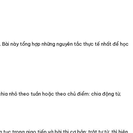
i. Bài này tổng hợp những nguyên tắc thực tế nhất để học
chia nhỏ theo tuần hoặc theo chủ điểm: chia động từ,
 trong giao tiếp và bài thi cơ bản: trật tự từ, thì hiện