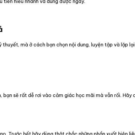
ưu tiên hiểu nhanh và dùng được ngay.
ả
 thuyết, mà ở cách bạn chọn nội dung, luyện tập và lặp lạ
 bạn sẽ rất dễ rơi vào cảm giác học mãi mà vẫn rối. Hãy 
Trước hết hãy dùng thật chắc những phần xuất hiện liên tục