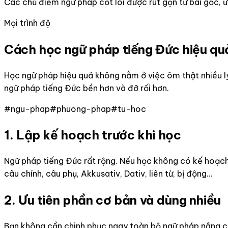
Các chủ điểm ngữ pháp cốt lõi được rút gọn từ bài gốc, 
Mọi trình độ
Cách học ngữ pháp tiếng Đức hiệu qu
Học ngữ pháp hiệu quả không nằm ở việc ôm thật nhiều lý
ngữ pháp tiếng Đức bền hơn và đỡ rối hơn.
#
ngu-phap
#
phuong-phap
#
tu-hoc
1. Lập kế hoạch trước khi học
Ngữ pháp tiếng Đức rất rộng. Nếu học không có kế hoạch,
câu chính, câu phụ, Akkusativ, Dativ, liên từ, bị động...
2. Ưu tiên phần cơ bản và dùng nhiều
Bạn không cần chinh phục ngay toàn bộ ngữ pháp nâng cao. 