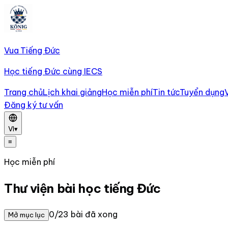
Vua Tiếng Đức
Học tiếng Đức cùng IECS
Trang chủ
Lịch khai giảng
Học miễn phí
Tin tức
Tuyển dụng
Đăng ký tư vấn
VI
▾
≡
Học miễn phí
Thư viện bài học tiếng Đức
0/23 bài đã xong
Mở mục lục