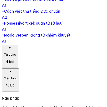
A1
•
Cách viết thư tiếng Đức chuẩn
A2
•
Possessivartikel: quán từ sở hữu
A1
•
Modalverben: động từ khiếm khuyết
A1
▸
Từ vựng
4
bài
▸
Mẹo học
10
bài
Ngữ pháp