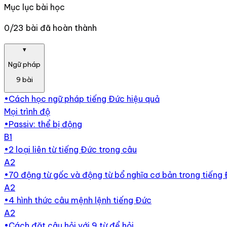
Mục lục bài học
0/23 bài đã hoàn thành
▾
Ngữ pháp
9
bài
•
Cách học ngữ pháp tiếng Đức hiệu quả
Mọi trình độ
•
Passiv: thể bị động
B1
•
2 loại liên từ tiếng Đức trong câu
A2
•
70 động từ gốc và động từ bổ nghĩa cơ bản trong tiếng
A2
•
4 hình thức câu mệnh lệnh tiếng Đức
A2
•
Cách đặt câu hỏi với 9 từ để hỏi