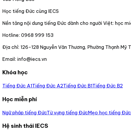
Học tiếng Đức cùng IECS
Nền tảng nội dung tiếng Đức dành cho người Việt: học miễn
Hotline:
0968 999 153
Địa chỉ:
126-128 Nguyễn Văn Thương, Phường Thạnh Mỹ 
Email:
info@iecs.vn
Khóa học
Tiếng Đức A1
Tiếng Đức A2
Tiếng Đức B1
Tiếng Đức B2
Học miễn phí
Ngữ pháp tiếng Đức
Từ vựng tiếng Đức
Mẹo học tiếng Đức
Hệ sinh thái IECS