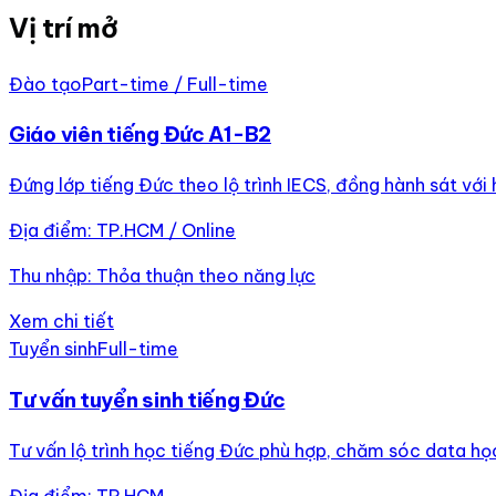
Vị trí mở
Đào tạo
Part-time / Full-time
Giáo viên tiếng Đức A1-B2
Đứng lớp tiếng Đức theo lộ trình IECS, đồng hành sát với h
Địa điểm:
TP.HCM / Online
Thu nhập:
Thỏa thuận theo năng lực
Xem chi tiết
Tuyển sinh
Full-time
Tư vấn tuyển sinh tiếng Đức
Tư vấn lộ trình học tiếng Đức phù hợp, chăm sóc data học
Địa điểm:
TP.HCM