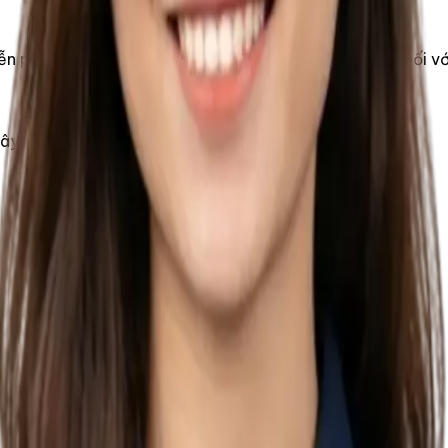
 phí, tra cứu, luyện đề, định hướng khóa học và kết nối vớ
Tây, TP HCM