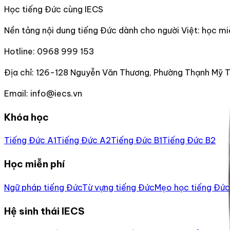
Học tiếng Đức cùng IECS
Nền tảng nội dung tiếng Đức dành cho người Việt: học miễn
Hotline:
0968 999 153
Địa chỉ:
126-128 Nguyễn Văn Thương, Phường Thạnh Mỹ 
Email:
info@iecs.vn
Khóa học
Tiếng Đức A1
Tiếng Đức A2
Tiếng Đức B1
Tiếng Đức B2
Học miễn phí
Ngữ pháp tiếng Đức
Từ vựng tiếng Đức
Mẹo học tiếng Đức
Hệ sinh thái IECS