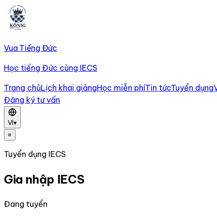
Vua Tiếng Đức
Học tiếng Đức cùng IECS
Trang chủ
Lịch khai giảng
Học miễn phí
Tin tức
Tuyển dụng
Đăng ký tư vấn
VI
▾
≡
Tuyển dụng IECS
Gia nhập IECS
Đang tuyển