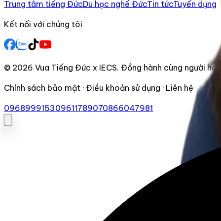
Trung tâm tiếng Đức
Du học nghề Đức
Tin tức
Tuyển dụng
Kết nối với chúng tôi
© 2026 Vua Tiếng Đức x IECS. Đồng hành cùng người học 
Chính sách bảo mật · Điều khoản sử dụng · Liên hệ
0968999153
0961178907
0866047981