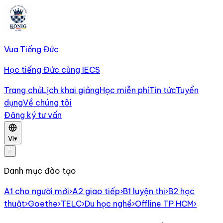
Vua Tiếng Đức
Học tiếng Đức cùng IECS
Trang chủ
Lịch khai giảng
Học miễn phí
Tin tức
Tuyển
dụng
Về chúng tôi
Đăng ký tư vấn
VI
▾
≡
Danh mục đào tạo
A1 cho người mới
›
A2 giao tiếp
›
B1 luyện thi
›
B2 học
thuật
›
Goethe
›
TELC
›
Du học nghề
›
Offline TP HCM
›