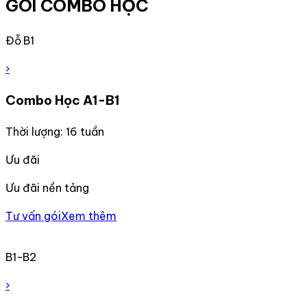
GÓI COMBO HỌC
Đỗ B1
›
Combo Học A1-B1
Thời lượng: 16 tuần
Ưu đãi
Ưu đãi nền tảng
Tư vấn gói
Xem thêm
B1-B2
›