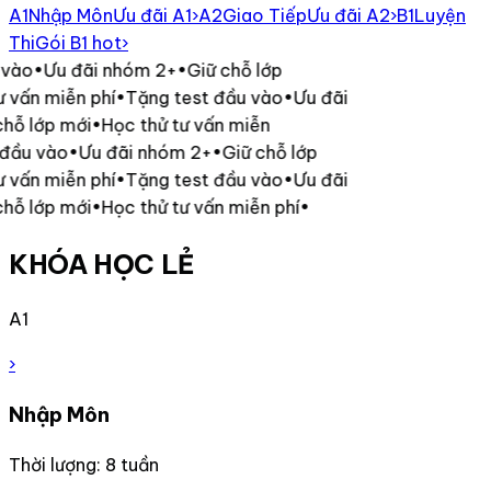
A1
Nhập Môn
Ưu đãi A1
›
A2
Giao Tiếp
Ưu đãi A2
›
B1
Luyện
Thi
Gói B1 hot
›
vào
•
Ưu đãi nhóm 2+
•
Giữ chỗ lớp
 vấn miễn phí
•
Tặng test đầu vào
•
Ưu đãi
hỗ lớp mới
•
Học thử tư vấn miễn
đầu vào
•
Ưu đãi nhóm 2+
•
Giữ chỗ lớp
 vấn miễn phí
•
Tặng test đầu vào
•
Ưu đãi
hỗ lớp mới
•
Học thử tư vấn miễn phí
•
KHÓA HỌC LẺ
A1
›
Nhập Môn
Thời lượng: 8 tuần