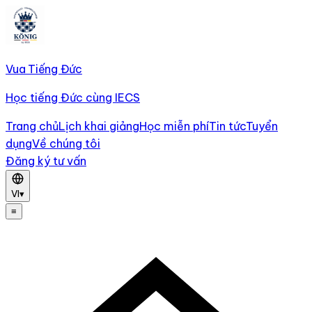
Vua Tiếng Đức
Học tiếng Đức cùng IECS
Trang chủ
Lịch khai giảng
Học miễn phí
Tin tức
Tuyển
dụng
Về chúng tôi
Đăng ký tư vấn
VI
▾
≡