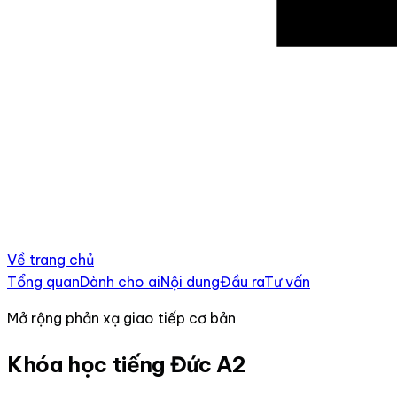
Về trang chủ
Tổng quan
Dành cho ai
Nội dung
Đầu ra
Tư vấn
Mở rộng phản xạ giao tiếp cơ bản
Khóa học tiếng Đức A2