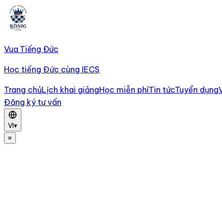
Vua Tiếng Đức
Học tiếng Đức cùng IECS
Trang chủ
Lịch khai giảng
Học miễn phí
Tin tức
Tuyển dụng
Đăng ký tư vấn
VI
▾
≡