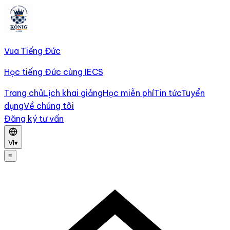
Vua Tiếng Đức
Học tiếng Đức cùng IECS
Trang chủ
Lịch khai giảng
Học miễn phí
Tin tức
Tuyển
dụng
Về chúng tôi
Đăng ký tư vấn
VI
▾
≡