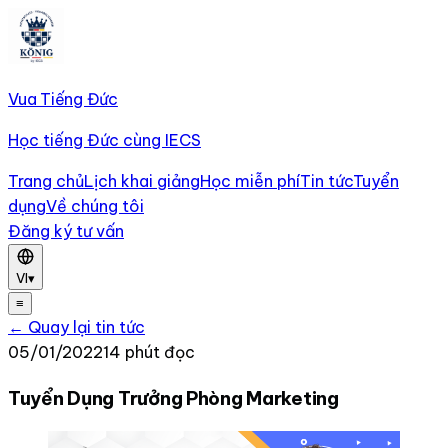
Vua Tiếng Đức
Học tiếng Đức cùng IECS
Trang chủ
Lịch khai giảng
Học miễn phí
Tin tức
Tuyển
dụng
Về chúng tôi
Đăng ký tư vấn
VI
▾
≡
← Quay lại tin tức
05/01/2022
14 phút đọc
Tuyển Dụng Trưởng Phòng Marketing