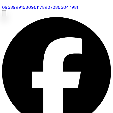
0968999153
0961178907
0866047981