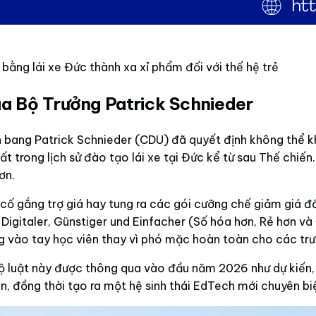
n bằng lái xe Đức thành xa xỉ phẩm đối với thế hệ trẻ
ủa Bộ Trưởng Patrick Schnieder
n bang Patrick Schnieder (CDU) đã quyết định không thể kh
 trong lịch sử đào tạo lái xe tại Đức kể từ sau Thế chiến
ơn.
cố gắng trợ giá hay tung ra các gói cưỡng chế giảm giá đ
 Digitaler, Günstiger und Einfacher (Số hóa hơn, Rẻ hơn 
vào tay học viên thay vì phó mặc hoàn toàn cho các trườ
 bộ luật này được thông qua vào đầu năm 2026 như dự kiến, 
ên, đồng thời tạo ra một hệ sinh thái EdTech mới chuyên biệ