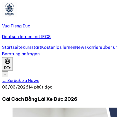
Vua Tieng Duc
Deutsch lernen mit IECS
Startseite
Kursstart
Kostenlos lernen
News
Karriere
Über u
Beratung anfragen
DE
▾
≡
← Zurück zu News
03/03/2026
14 phút đọc
Cải Cách Bằng Lái Xe Đức 2026