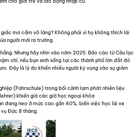
ành cho giới trẻ và lao động nhập cư.
 giấc mơ cầm vô lăng? Không phải vì họ không thích lái
ủa người mới ra trường.
n thắng. Nhưng hãy nhìn vào năm 2025: Báo cáo từ Câu lạc
hậm chí, nếu bạn sinh sống tại các thành phố lớn đắt đỏ
ro. Đây là lý do khiến nhiều người kỳ vọng vào sự giảm
ghiệp (Fahrschule) trong bối cảnh lạm phát nhiên liệu
ehrer) khiến giá các giờ học ngoại khóa
vẫn đang neo ở mức cao gần 40%, biến việc học lái xe
 vụ Đức 8 tháng.