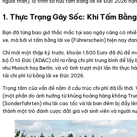
người thân), lộ trình sở hữu tấm bằng lái xe Đức 2026 hạn
1. Thực Trạng Gây Sốc: Khi Tấm Bằng
Bạn đã từng bao giờ thắc mắc tại sao ngày càng có nhiều 
xe, mà bởi vì tấm bằng lái xe (Führerschein) hiện nay đan
Chỉ mới một thập kỷ trước, khoản 1.500 Euro đã đủ để mộ
bộ Ô tô Đức (ADAC) chỉ ra rằng chi phí trung bình để lấ
như Munich hay Berlin, và vô tình trượt một lần thi thực
tải chi phí từ bằng lái xe Đức 2026.
Trọng tâm của vấn đề nằm ở cấu trúc chi phí đã lỗi thời.
(một phần do ảnh hưởng từ khủng hoảng hàng không Trung 
(Sonderfahrten) như lái cao tốc và lái ban đêm bị đẩy lê
thành một trò đánh cược đắt giá với sinh viên và người 