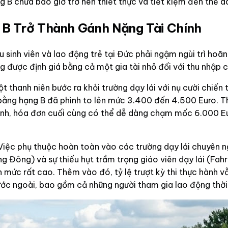
g B chưa bao giờ trở nên thiết thực và tiết kiệm đến thế d
 B Trở Thành Gánh Nặng Tài Chính
sinh viên và lao động trẻ tại Đức phải ngậm ngùi trì hoãn
g được định giá bằng cả một gia tài nhỏ đối với thu nhập c
t thanh niên bước ra khỏi trường dạy lái với nụ cười chiế
y bằng hạng B đã phình to lên mức 3.400 đến 4.500 Euro. T
 hành, hóa đơn cuối cùng có thể dễ dàng chạm mốc 6.000 Eu
 Việc phụ thuộc hoàn toàn vào các trường dạy lái chuyên n
Đông) và sự thiếu hụt trầm trọng giáo viên dạy lái (Fahrl
n mức rất cao. Thêm vào đó, tỷ lệ trượt kỳ thi thực hành 
nước ngoài, bao gồm cả những người tham gia lao động thời