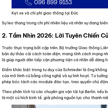
Kẹt xe và chi phí giao thông tại Đức
Sự leo thang trong chi phí nhiên liệu và nhân sự đang biế
2. Tầm Nhìn 2026: Lời Tuyên Chiến C
Trước thực trạng bất cập trên, Bộ trưởng Giao thông Liê
bản dự thảo cải cách toàn diện, mang tính cách mạng nhất
là giúp người dân tiếp cận phương tiện cá nhân dễ dàng h
Điểm khác biệt trong tư duy của Schnieder là ông không 
của mô hình cũ bằng công nghệ và sự linh hoạt. Tư tưởng
phép bóc tách các module đào tạo, trao quyền chủ động 
Theo phân tích từ các chuyên gia vận tải tại Berlin, nếu
là một cú hích kinh tế, giải phóng nguồn lực cho thanh ni