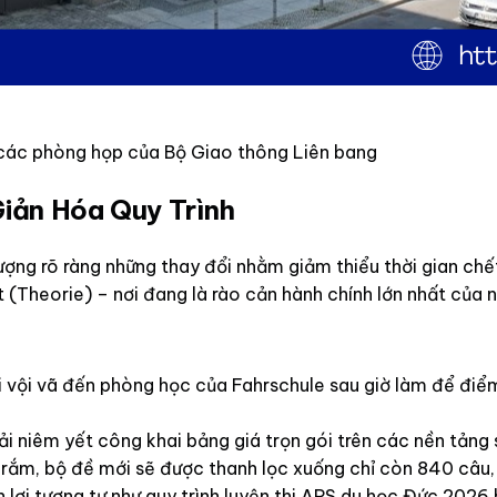
i các phòng họp của Bộ Giao thông Liên bang
Giản Hóa Quy Trình
lượng rõ ràng những thay đổi nhằm giảm thiểu thời gian ch
(Theorie) – nơi đang là rào cản hành chính lớn nhất của n
 vội vã đến phòng học của Fahrschule sau giờ làm để điểm
i niêm yết công khai bảng giá trọn gói trên các nền tảng 
ối rắm, bộ đề mới sẽ được thanh lọc xuống chỉ còn 840 câu,
uận lợi tương tự như quy trình luyện thi APS du học Đức 2