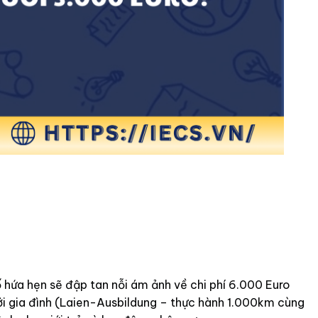
hứa hẹn sẽ đập tan nỗi ám ảnh về chi phí 6.000 Euro
bởi gia đình (Laien-Ausbildung – thực hành 1.000km cùng