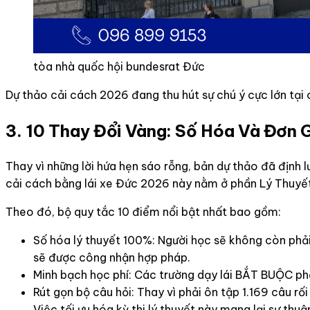
tòa nhà quốc hội bundesrat Đức
Dự thảo cải cách 2026 đang thu hút sự chú ý cực lớn tạ
3. 10 Thay Đổi Vàng: Số Hóa Và Đơn 
Thay vì những lời hứa hẹn sáo rỗng, bản dự thảo đã định 
cải cách bằng lái xe Đức 2026 này nằm ở phần Lý Thuyết 
Theo đó, bộ quy tắc 10 điểm nổi bật nhất bao gồm:
Số hóa lý thuyết 100%: Người học sẽ không còn phải
sẽ được công nhận hợp pháp.
Minh bạch học phí: Các trường dạy lái BẮT BUỘC phả
Rút gọn bộ câu hỏi: Thay vì phải ôn tập 1.169 câu r
Việc tối ưu hóa kỳ thi lý thuyết này mang lại sự th