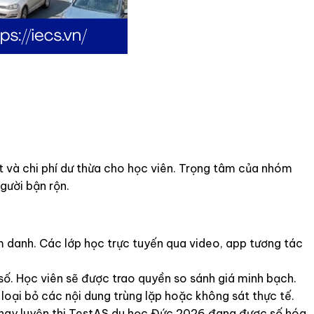
ết và chi phí dư thừa cho học viên. Trọng tâm của nhóm
gười bận rộn.
 danh. Các lớp học trực tuyến qua video, app tương tác
số. Học viên sẽ được trao quyền so sánh giá minh bạch.
 loại bỏ các nội dung trùng lặp hoặc không sát thực tế.
026 hay luyện thi TestAS du học Đức 2026 đang được số hóa