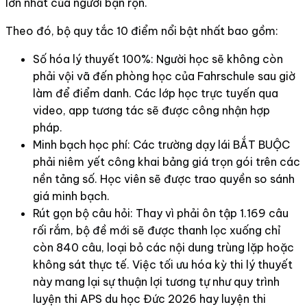
lớn nhất của người bận rộn.
Theo đó, bộ quy tắc 10 điểm nổi bật nhất bao gồm:
Số hóa lý thuyết 100%: Người học sẽ không còn
phải vội vã đến phòng học của Fahrschule sau giờ
làm để điểm danh. Các lớp học trực tuyến qua
video, app tương tác sẽ được công nhận hợp
pháp.
Minh bạch học phí: Các trường dạy lái BẮT BUỘC
phải niêm yết công khai bảng giá trọn gói trên các
nền tảng số. Học viên sẽ được trao quyền so sánh
giá minh bạch.
Rút gọn bộ câu hỏi: Thay vì phải ôn tập 1.169 câu
rối rắm, bộ đề mới sẽ được thanh lọc xuống chỉ
còn 840 câu, loại bỏ các nội dung trùng lặp hoặc
không sát thực tế. Việc tối ưu hóa kỳ thi lý thuyết
này mang lại sự thuận lợi tương tự như quy trình
luyện thi APS du học Đức 2026 hay luyện thi