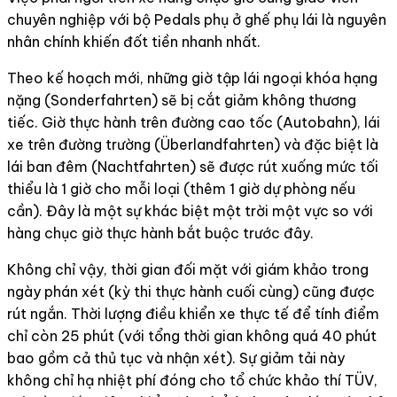
chuyên nghiệp với bộ Pedals phụ ở ghế phụ lái là nguyên
nhân chính khiến đốt tiền nhanh nhất.
Theo kế hoạch mới, những giờ tập lái ngoại khóa hạng
nặng (Sonderfahrten) sẽ bị cắt giảm không thương
tiếc. Giờ thực hành trên đường cao tốc (Autobahn), lái
xe trên đường trường (Überlandfahrten) và đặc biệt là
lái ban đêm (Nachtfahrten) sẽ được rút xuống mức tối
thiểu là 1 giờ cho mỗi loại (thêm 1 giờ dự phòng nếu
cần). Đây là một sự khác biệt một trời một vực so với
hàng chục giờ thực hành bắt buộc trước đây.
Không chỉ vậy, thời gian đối mặt với giám khảo trong
ngày phán xét (kỳ thi thực hành cuối cùng) cũng được
rút ngắn. Thời lượng điều khiển xe thực tế để tính điểm
chỉ còn 25 phút (với tổng thời gian không quá 40 phút
bao gồm cả thủ tục và nhận xét). Sự giảm tải này
không chỉ hạ nhiệt phí đóng cho tổ chức khảo thí TÜV,