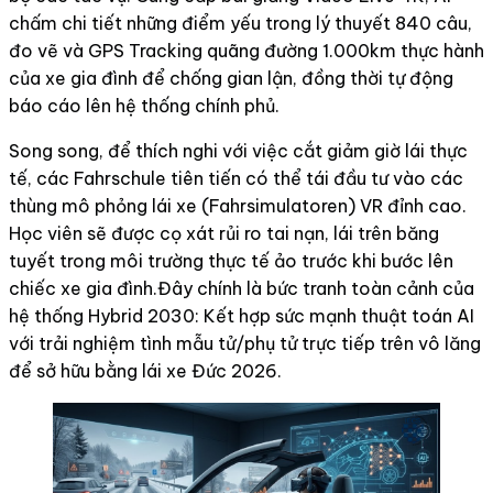
chấm chi tiết những điểm yếu trong lý thuyết 840 câu,
đo vẽ và GPS Tracking quãng đường 1.000km thực hành
của xe gia đình để chống gian lận, đồng thời tự động
báo cáo lên hệ thống chính phủ.
Song song, để thích nghi với việc cắt giảm giờ lái thực
tế, các Fahrschule tiên tiến có thể tái đầu tư vào các
thùng mô phỏng lái xe (Fahrsimulatoren) VR đỉnh cao.
Học viên sẽ được cọ xát rủi ro tai nạn, lái trên băng
tuyết trong môi trường thực tế ảo trước khi bước lên
chiếc xe gia đình.Đây chính là bức tranh toàn cảnh của
hệ thống Hybrid 2030: Kết hợp sức mạnh thuật toán AI
với trải nghiệm tình mẫu tử/phụ tử trực tiếp trên vô lăng
để sở hữu bằng lái xe Đức 2026.