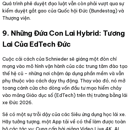
Quá trình phê duyệt đạo luật vẫn còn phải vượt qua sự
kiểm duyệt gắt gao của Quốc hội Đức (Bundestag) và
Thượng viện.
9. Những Đứa Con Lai Hybrid: Tương
Lai Của EdTech Đức
Cuộc cải cách của Schnieder sẽ giáng một đòn chí
mạng vào mô hình vận hành của các trung tâm đào tạo
thế hệ cũ – những nơi chậm áp dụng phần mềm và vẫn
phụ thuộc vào cách dạy thụ động. Thay vào đó, nó mở
toang cánh cửa cho dòng vốn đầu tư mạo hiểm chảy
vào mảng Giáo dục số (EdTech) trên thị trường bằng lái
xe Đức 2026.
Sẽ có một sự trỗi dậy của các Siêu ứng dụng học lái xe.
Hãy tưởng tượng, một App tải về có thể làm được toàn
bộ các tác vụ: Cung cấp bài giảng Video Live 4K, AI