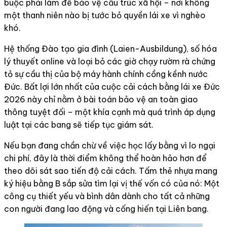
buộc phải làm để bảo vệ cấu trúc xã hội – nơi không
một thanh niên nào bị tước bỏ quyền lái xe vì nghèo
khó.
Hệ thống Đào tạo gia đình (Laien-Ausbildung), số hóa
lý thuyết online và loại bỏ các giờ chạy rườm rà chứng
tỏ sự cầu thị của bộ máy hành chính cồng kềnh nước
Đức. Bất lợi lớn nhất của cuộc cải cách bằng lái xe Đức
2026 này chỉ nằm ở bài toán bảo vệ an toàn giao
thông tuyệt đối – một khía cạnh mà quá trình áp dụng
luật tại các bang sẽ tiếp tục giám sát.
Nếu bạn đang chần chừ về việc học lấy bằng vì lo ngại
chi phí, đây là thời điểm không thể hoàn hảo hơn để
theo dõi sát sao tiến độ cải cách. Tấm thẻ nhựa mang
ký hiệu bằng B sắp sửa tìm lại vị thế vốn có của nó: Một
công cụ thiết yếu và bình dân dành cho tất cả những
con người đang lao động và cống hiến tại Liên bang.