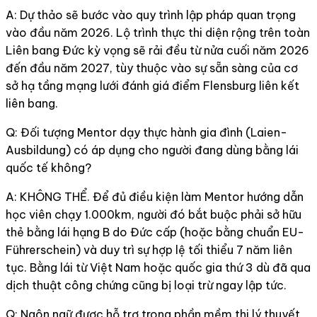
A: Dự thảo sẽ bước vào quy trình lập pháp quan trọng
vào đầu năm 2026. Lộ trình thực thi diện rộng trên toàn
Liên bang Đức kỳ vọng sẽ rải đều từ nửa cuối năm 2026
đến đầu năm 2027, tùy thuộc vào sự sẵn sàng của cơ
sở hạ tầng mạng lưới đánh giá điểm Flensburg liên kết
liên bang.
Q: Đối tượng Mentor dạy thực hành gia đình (Laien-
Ausbildung) có áp dụng cho người đang dùng bằng lái
quốc tế không?
A: KHÔNG THỂ. Để đủ điều kiện làm Mentor hướng dẫn
học viên chạy 1.000km, người đó bắt buộc phải sở hữu
thẻ bằng lái hạng B do Đức cấp (hoặc bằng chuẩn EU-
Führerschein) và duy trì sự hợp lệ tối thiểu 7 năm liên
tục. Bằng lái từ Việt Nam hoặc quốc gia thứ 3 dù đã qua
dịch thuật công chứng cũng bị loại trừ ngay lập tức.
Q: Ngôn ngữ được hỗ trợ trong phần mềm thi lý thuyết