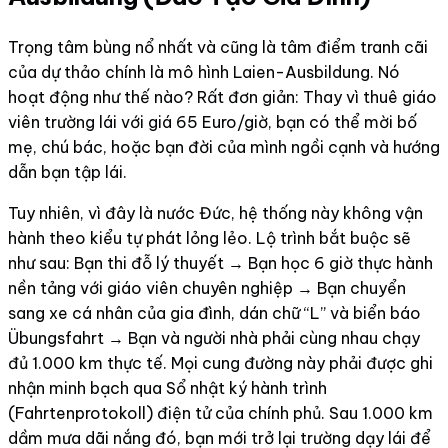
Trọng tâm bùng nổ nhất và cũng là tâm điểm tranh cãi
của dự thảo chính là mô hình Laien-Ausbildung. Nó
hoạt động như thế nào? Rất đơn giản: Thay vì thuê giáo
viên trường lái với giá 65 Euro/giờ, bạn có thể mời bố
mẹ, chú bác, hoặc bạn đời của mình ngồi cạnh và hướng
dẫn bạn tập lái.
Tuy nhiên, vì đây là nước Đức, hệ thống này không vận
hành theo kiểu tự phát lỏng lẻo. Lộ trình bắt buộc sẽ
như sau: Bạn thi đỗ lý thuyết → Bạn học 6 giờ thực hành
nền tảng với giáo viên chuyên nghiệp → Bạn chuyển
sang xe cá nhân của gia đình, dán chữ “L” và biển báo
Übungsfahrt → Bạn và người nhà phải cùng nhau chạy
đủ 1.000 km thực tế. Mọi cung đường này phải được ghi
nhận minh bạch qua Sổ nhật ký hành trình
(Fahrtenprotokoll) điện tử của chính phủ. Sau 1.000 km
dầm mưa dãi nắng đó, bạn mới trở lại trường dạy lái để