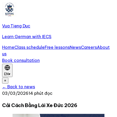
Vua Tieng Duc
Learn German with IECS
Home
Class schedule
Free lessons
News
Careers
About
us
Book consultation
EN
▾
≡
← Back to news
03/03/2026
14 phút đọc
Cải Cách Bằng Lái Xe Đức 2026