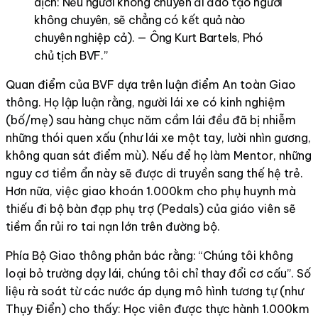
dịch: Nếu người không chuyên đi đào tạo người
không chuyên, sẽ chẳng có kết quả nào
chuyên nghiệp cả). — Ông Kurt Bartels, Phó
chủ tịch BVF.
”
Quan điểm của BVF dựa trên luận điểm An toàn Giao
thông. Họ lập luận rằng, người lái xe có kinh nghiệm
(bố/mẹ) sau hàng chục năm cầm lái đều đã bị nhiễm
những thói quen xấu (như lái xe một tay, lười nhìn gương,
không quan sát điểm mù). Nếu để họ làm Mentor, những
nguy cơ tiềm ẩn này sẽ được di truyền sang thế hệ trẻ.
Hơn nữa, việc giao khoán 1.000km cho phụ huynh mà
thiếu đi bộ bàn đạp phụ trợ (Pedals) của giáo viên sẽ
tiềm ẩn rủi ro tai nạn lớn trên đường bộ.
Phía Bộ Giao thông phản bác rằng: “Chúng tôi không
loại bỏ trường dạy lái, chúng tôi chỉ thay đổi cơ cấu”. Số
liệu rà soát từ các nước áp dụng mô hình tương tự (như
Thụy Điển) cho thấy: Học viên được thực hành 1.000km