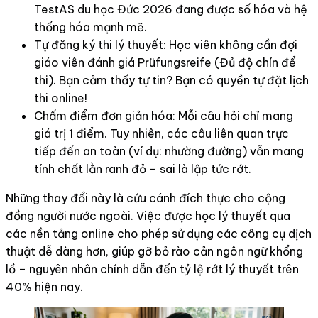
TestAS du học Đức 2026 đang được số hóa và hệ
thống hóa mạnh mẽ.
Tự đăng ký thi lý thuyết: Học viên không cần đợi
giáo viên đánh giá Prüfungsreife (Đủ độ chín để
thi). Bạn cảm thấy tự tin? Bạn có quyền tự đặt lịch
thi online!
Chấm điểm đơn giản hóa: Mỗi câu hỏi chỉ mang
giá trị 1 điểm. Tuy nhiên, các câu liên quan trực
tiếp đến an toàn (ví dụ: nhường đường) vẫn mang
tính chất lằn ranh đỏ – sai là lập tức rớt.
Những thay đổi này là cứu cánh đích thực cho cộng
đồng người nước ngoài. Việc được học lý thuyết qua
các nền tảng online cho phép sử dụng các công cụ dịch
thuật dễ dàng hơn, giúp gỡ bỏ rào cản ngôn ngữ khổng
lồ – nguyên nhân chính dẫn đến tỷ lệ rớt lý thuyết trên
40% hiện nay.