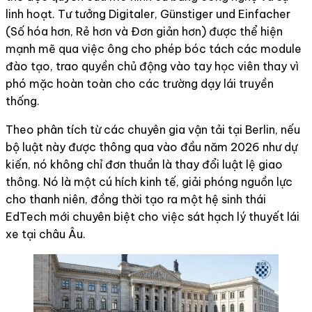
linh hoạt. Tư tưởng Digitaler, Günstiger und Einfacher
(Số hóa hơn, Rẻ hơn và Đơn giản hơn) được thể hiện
mạnh mẽ qua việc ông cho phép bóc tách các module
đào tạo, trao quyền chủ động vào tay học viên thay vì
phó mặc hoàn toàn cho các trường dạy lái truyền
thống.
Theo phân tích từ các chuyên gia vận tải tại Berlin, nếu
bộ luật này được thông qua vào đầu năm 2026 như dự
kiến, nó không chỉ đơn thuần là thay đổi luật lệ giao
thông. Nó là một cú hích kinh tế, giải phóng nguồn lực
cho thanh niên, đồng thời tạo ra một hệ sinh thái
EdTech mới chuyên biệt cho việc sát hạch lý thuyết lái
xe tại châu Âu.