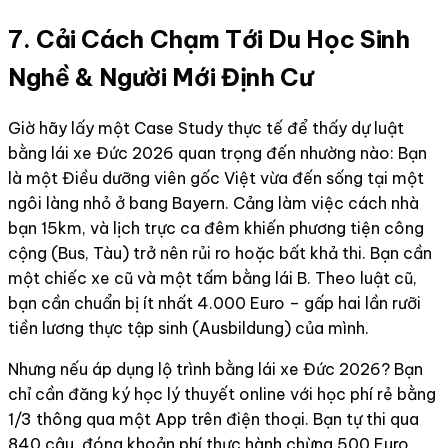
7. Cải Cách Chạm Tới Du Học Sinh
Nghề & Người Mới Định Cư
Giờ hãy lấy một Case Study thực tế để thấy dự luật
bằng lái xe Đức 2026 quan trọng đến nhường nào: Bạn
là một Điều dưỡng viên gốc Việt vừa đến sống tại một
ngôi làng nhỏ ở bang Bayern. Cảng làm việc cách nhà
bạn 15km, và lịch trực ca đêm khiến phương tiện công
cộng (Bus, Tàu) trở nên rủi ro hoặc bất khả thi. Bạn cần
một chiếc xe cũ và một tấm bằng lái B. Theo luật cũ,
bạn cần chuẩn bị ít nhất 4.000 Euro – gấp hai lần rưỡi
tiền lương thực tập sinh (Ausbildung) của mình.
Nhưng nếu áp dụng lộ trình bằng lái xe Đức 2026? Bạn
chỉ cần đăng ký học lý thuyết online với học phí rẻ bằng
1/3 thông qua một App trên điện thoại. Bạn tự thi qua
840 câu, đóng khoản phí thực hành chừng 500 Euro