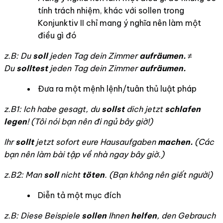
tính trách nhiệm, khác với sollen trong
Konjunktiv II chỉ mang ý nghĩa nên làm một
điều gì đó
z.B: Du
soll
jeden Tag dein Zimmer
aufräumen.
≠
Du
solltest
jeden Tag dein Zimmer
aufräumen.
Đưa ra một mệnh lệnh/tuân thủ luật pháp
z.B1: Ich habe gesagt, du
sollst
dich jetzt
schlafen
legen
! (Tôi nói bạn nên đi ngủ bây giờ!)
Ihr
sollt
jetzt sofort eure Hausaufgaben
machen.
(
Các
bạn nên làm bài tập về nhà ngay bây giờ.)
z.B2: Man
soll
nicht
töten
. (Bạn không nên giết người)
Diễn tả một mục đích
z.B: Diese Beispiele
sollen
Ihnen
helfen
, den Gebrauch