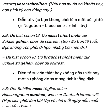
Vertrag
unterschreiben
. (
Nếu bạn muốn có khoản vay,
bạn phải ký hợp đồng này.)
Diễn tả việc bạn không phải làm một cái gì đó
(= Negation + brauchen zu + Infinitiv)
z.B: Du bist schon 18. Du
musst nicht mehr
zur
Schule
gehen
, aber du solltest. (
Bạn đã tròn 18 tuổi.
Bạn không còn phải đi học, nhưng bạn nên đi.)
= Du bist schon 18. Du
brauchst nicht mehr
zur
Schule
zu gehen
, aber du solltest.
Diễn tả sự cần thiết hay không cần thiết hay
một sự phỏng đoán mang tính khẳng định
z.B: Der Schüler
muss
täglich seine
Hausaufgaben
machen
, wenn er Deutsch lernen will.
(
Học sinh phải làm bài tập về nhà mỗi ngày nếu muốn
học tiếng Đức.)