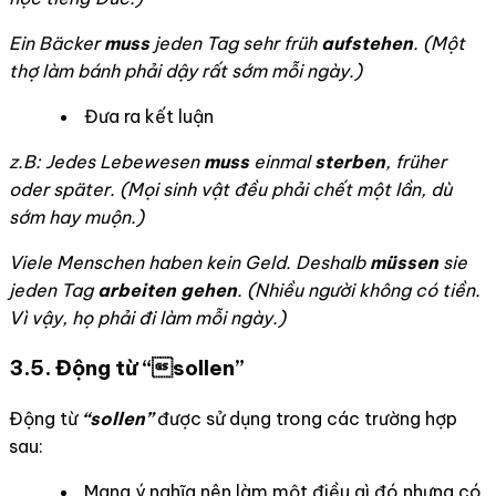
Ein Bäcker
muss
jeden Tag sehr früh
aufstehen
. (Một
thợ làm bánh phải dậy rất sớm mỗi ngày.)
Đưa ra kết luận
z.B: Jedes Lebewesen
muss
einmal
sterben
, früher
oder später. (
Mọi sinh vật đều phải chết một lần, dù
sớm hay muộn.)
Viele Menschen haben kein Geld. Deshalb
müssen
sie
jeden Tag
arbeiten gehen
. (
Nhiều người không có tiền.
Vì vậy, họ phải đi làm mỗi ngày.)
3.5.
Động từ “sollen”
Động từ
“sollen”
được sử dụng trong các trường hợp
sau:
Mang ý nghĩa nên làm một điều gì đó nhưng có