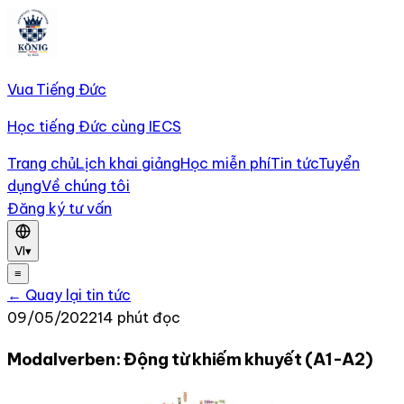
Vua Tiếng Đức
Học tiếng Đức cùng IECS
Trang chủ
Lịch khai giảng
Học miễn phí
Tin tức
Tuyển
dụng
Về chúng tôi
Đăng ký tư vấn
VI
▾
≡
← Quay lại tin tức
09/05/2022
14 phút đọc
Modalverben: Động từ khiếm khuyết (A1-A2)