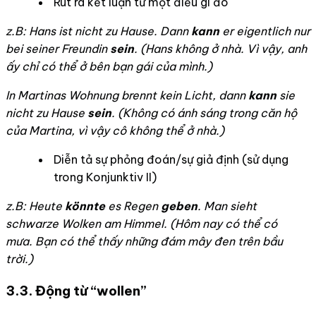
Rút ra kết luận từ một điều gì đó
z.B: Hans ist nicht zu Hause. Dann
kann
er eigentlich nur
bei seiner Freundin
sein
. (
Hans không ở nhà. Vì vậy, anh
ấy chỉ có thể ở bên bạn gái của mình.)
In Martinas Wohnung brennt kein Licht, dann
kann
sie
nicht zu Hause
sein
. (
Không có ánh sáng trong căn hộ
của Martina, vì vậy cô không thể ở nhà.)
Diễn tả sự phỏng đoán/sự giả định (sử dụng
trong Konjunktiv II)
z.B: Heute
könnte
es Regen
geben
. Man sieht
schwarze Wolken am Himmel. (
Hôm nay có thể có
mưa.
Bạn có thể thấy những đám mây đen trên bầu
trời.)
3.3. Động từ “
wollen”