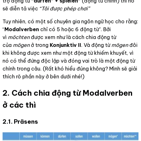
trợ động từ
“dürfen” + spielen”
(động từ chính) thì nó
sẽ diễn tả việc
“Tôi được phép chơi”
Tuy nhiên, có một số chuyên gia ngôn ngữ học cho rằng:
“
Modalverben
chỉ có 5 hoặc 6 động từ”. Bởi
vì
möchten
được xem như là cách chia động từ
của
mögen
ở trong
Konjunktiv II
. Và động từ
mögen
đôi
khi không được xem như một động từ khiếm khuyết, vì
nó có thể đứng độc lập và đóng vai trò là một động từ
chính trong câu. (Rất khó hiểu đúng không? Mình sẽ giải
thích rõ phần này ở bên dưới nhé!)
2. Cách chia động từ Modalverben
ở các thì
2.1.
Präsens