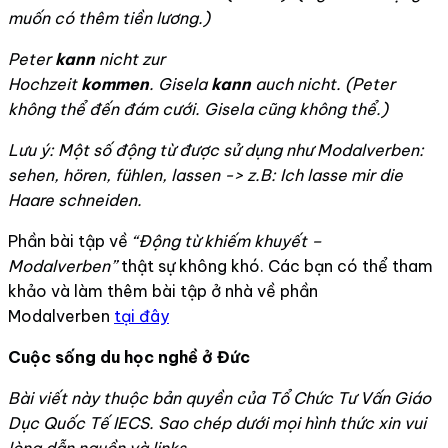
muốn có thêm tiền lương.)
Peter
kann
nicht zur
Hochzeit
kommen
.
Gisela
kann
auch nicht
. (Peter
không thể đến đám cưới. Gisela cũng không thể.)
Lưu ý: Một số động từ được sử dụng như Modalverben:
sehen, hören, fühlen, lassen -> z.B: Ich lasse mir die
Haare schneiden.
Phần bài tập về
“Động từ khiếm khuyết –
Modalverben”
thật sự không khó. Các bạn có thể tham
khảo và làm thêm bài tập ở nhà về phần
Modalverben
tại đây
Cuộc sống du học nghề ở Đức
Bài viết này thuộc bản quyền của Tổ Chức Tư Vấn Giáo
Dục Quốc Tế IECS. Sao chép dưới mọi hình thức xin vui