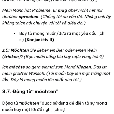
Mein Mann hat Probleme. Er
mag
aber nicht mit mir
darüber
sprechen
. (Chồng tôi có vấn đề. Nhưng anh ấy
không thích nói chuyện với tôi về điều đó.)
Bày tỏ mong muốn/đưa ra một yêu cầu lịch
sự
(Konjunktiv II)
z.B:
Möchten
Sie lieber ein Bier oder einen Wein
(
trinken
)? (Bạn muốn uống bia hay rượu vang hơn?)
Ich
möchte
so gern einmal zum Mond
fliegen
. Das ist
mein größter Wunsch. (Tôi muốn bay lên mặt trăng một
lần. Đây là mong muốn lớn nhất của tôi.)
3.7. Động từ “möchten”
Động từ
“möchten”
được sử dụng để diễn tả sự mong
muốn hay một lời đề nghị lịch sự