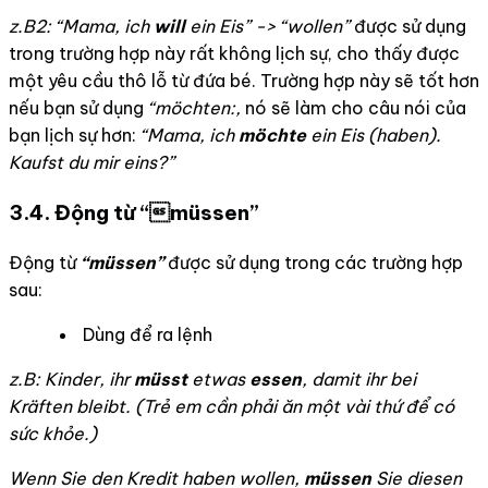
z.B2: “Mama, ich
will
ein Eis” -> “wollen”
được sử dụng
trong trường hợp này rất không lịch sự, cho thấy được
một yêu cầu thô lỗ từ đứa bé. Trường hợp này sẽ tốt hơn
nếu bạn sử dụng
“möchten:,
nó sẽ làm cho câu nói của
bạn lịch sự hơn:
“Mama, ich
möchte
ein Eis (haben).
Kaufst du mir eins?”
3.4.
Động từ “müssen”
Động từ
“müssen”
được sử dụng trong các trường hợp
sau:
Dùng để ra lệnh
z.B: Kinder, ihr
müsst
etwas
essen
, damit ihr bei
Kräften bleibt. (
Trẻ em cần phải ăn một vài thứ để có
sức khỏe.)
Wenn Sie den Kredit haben wollen,
müssen
Sie diesen