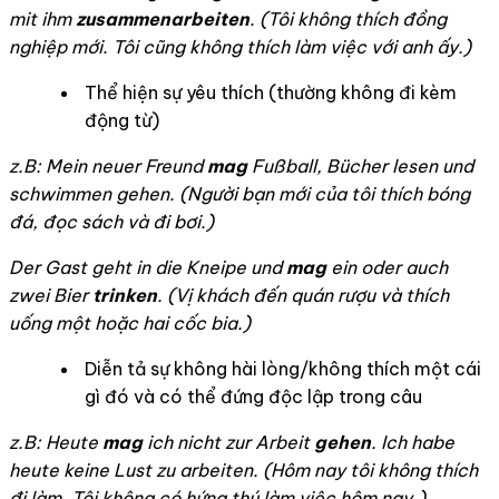
mit ihm
zusammenarbeiten
. (Tôi không thích đồng
nghiệp mới. Tôi cũng không thích làm việc với anh ấy.)
Thể hiện sự yêu thích (thường không đi kèm
động từ)
z.B: Mein neuer Freund
mag
Fußball, Bücher lesen und
schwimmen gehen. (Người bạn mới của tôi thích bóng
đá, đọc sách và đi bơi.)
Der Gast geht in die Kneipe und
mag
ein oder auch
zwei Bier
trinken
. (Vị khách đến quán rượu và thích
uống một hoặc hai cốc bia.)
Diễn tả sự không hài lòng/không thích một cái
gì đó và có thể đứng độc lập trong câu
z.B: Heute
mag
ich nicht zur Arbeit
gehen
. Ich habe
heute keine Lust zu arbeiten. (
Hôm nay tôi không thích
đi làm. Tôi không có hứng thú làm việc hôm nay.)