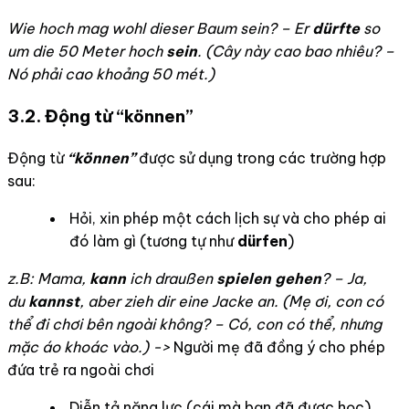
Wie hoch mag wohl dieser Baum sein? – Er
dürfte
so
um die 50 Meter hoch
sein
. (Cây này cao bao nhiêu? –
Nó phải cao khoảng 50 mét.)
3.2.
Động từ “können”
Động từ
“können”
được sử dụng trong các trường hợp
sau:
Hỏi, xin phép một cách lịch sự và cho phép ai
đó làm gì (tương tự như
dürfen
)
z.B: Mama,
kann
ich draußen
spielen gehen
? – Ja,
du
kannst
, aber zieh dir eine Jacke an. (Mẹ ơi, con có
thể đi chơi bên ngoài không? – Có, con có thể, nhưng
mặc áo khoác vào.) ->
Người mẹ đã đồng ý cho phép
đứa trẻ ra ngoài chơi
Diễn tả năng lực (cái mà bạn đã được học)