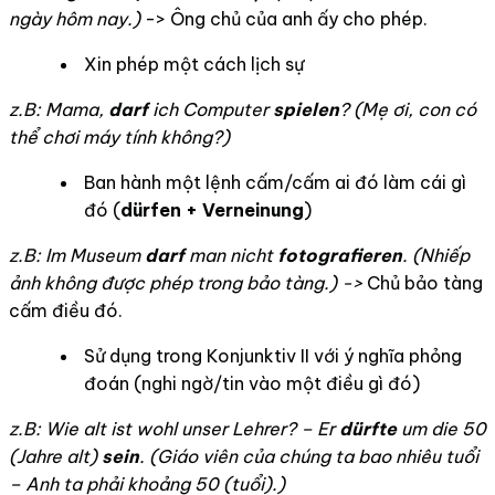
ngày hôm nay.)
-> Ông chủ của anh ấy cho phép.
Xin phép một cách lịch sự
z.B: Mama,
darf
ich Computer
spielen
? (Mẹ ơi, con
có
thể chơi máy tính không?)
Ban hành một lệnh cấm/cấm ai đó làm cái gì
đó (
dürfen + Verneinung
)
z.B: Im Museum
darf
man nicht
fotografieren
. (
Nhiếp
ảnh không được phép trong bảo tàng.) ->
Chủ bảo tàng
cấm điều đó.
Sử dụng trong Konjunktiv II với ý nghĩa phỏng
đoán (nghi ngờ/tin vào một điều gì đó)
z.B: Wie alt ist wohl unser Lehrer? – Er
dürfte
um die 50
(Jahre alt)
sein
. (
Giáo viên của chúng ta bao nhiêu tuổi
– Anh ta phải khoảng 50 (tuổi).)