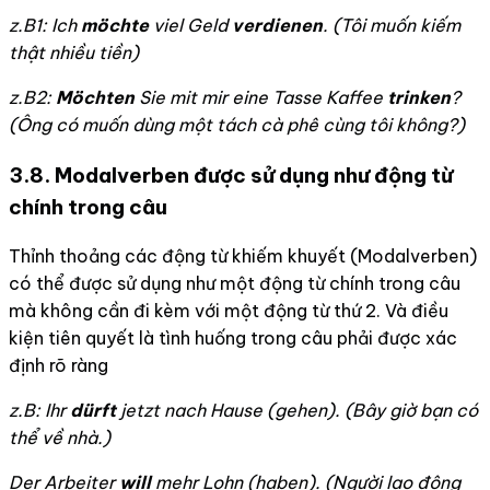
z.B1: Ich
möchte
viel Geld
verdienen
. (Tôi muốn kiếm
thật nhiều tiền)
z.B2:
Möchten
Sie mit mir eine Tasse Kaffee
trinken
?
(Ông có muốn dùng một tách cà phê cùng tôi không?)
3.8. Modalverben được sử dụng như động từ
chính trong câu
Thỉnh thoảng các động từ khiếm khuyết (Modalverben)
có thể được sử dụng như một động từ chính trong câu
mà không cần đi kèm với một động từ thứ 2. Và điều
kiện tiên quyết là tình huống trong câu phải được xác
định rõ ràng
z.B:
Ihr
dürft
jetzt nach Hause
(gehen). (
Bây giờ bạn có
thể về nhà.)
Der Arbeiter
will
mehr Lohn
(haben). (
Người lao động