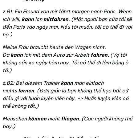
z.B1: Ein Freund von mir fährt morgen nach Paris. Wenn
ich will,
kann
ich
mitfahren
. (
Một người bạn của tôi sẽ
đến Paris vào ngày mai. Nếu tôi muốn, tôi có thể đi với
họ.)
Meine Frau braucht heute den Wagen nicht.
Da
kann
ich mit dem Auto zur Arbeit
fahren.
(
Vợ tôi
không cần xe ngày hôm nay. Tôi có thể đi làm bằng ô
tô.)
z.B2: Bei diesem Trainer
kann
man einfach
nichts
lernen
. (
Đơn giản là bạn không thể học bất cứ
điều gì với huấn luyện viên này. -> Huấn luyện viên có
thể không tốt.)
Menschen
können
nicht
fliegen
. (
Con người không thể
bay.
)