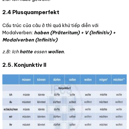
2.4
Plusquamperfekt
Cấu trúc của câu ở thì quá khứ tiếp diễn với
Modalverben:
haben (Präteritum) + V (Infinitiv) +
Modalverben (Infinitiv)
z.B: Ich
hatte
essen
wollen
.
2.5.
Konjunktiv II