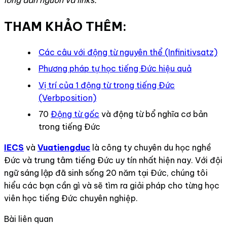
lòng dẫn nguồn và links.
THAM KHẢO THÊM:
Các câu với động từ nguyên thể (Infinitivsatz)
Phương pháp tự học tiếng Đức hiệu quả
Vị trí của 1 động từ trong tiếng Đức
(Verbposition)
70
Động từ gốc
và động từ bổ nghĩa cơ bản
trong tiếng Đức
IECS
và
Vuatiengduc
là công ty chuyên du học nghề
Đức và trung tâm tiếng Đức uy tín nhất hiện nay. Với đội
ngữ sáng lập đã sinh sống 20 năm tại Đức, chúng tôi
hiểu các bạn cần gì và sẽ tìm ra giải pháp cho từng học
viên học tiếng Đức chuyên nghiệp.
Bài liên quan