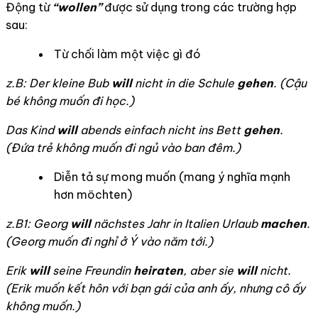
Động từ
“w
ollen
”
được sử dụng trong các trường hợp
sau:
Từ chối làm một việc gì đó
z.B: Der kleine Bub
will
nicht in die Schule
gehen
. (
Cậu
bé không muốn đi học.)
Das Kind
will
abends einfach nicht ins Bett
gehen
.
(Đứa trẻ không muốn đi ngủ vào ban đêm.)
Diễn tả sự mong muốn (mang ý nghĩa mạnh
hơn möchten)
z.B1: Georg
will
nächstes Jahr in Italien Urlaub
machen
.
(Georg muốn đi nghỉ ở Ý vào năm tới.)
Erik
will
seine Freundin
heiraten
, aber sie
will
nicht.
(Erik muốn kết hôn với bạn gái của anh ấy, nhưng cô ấy
không muốn.)