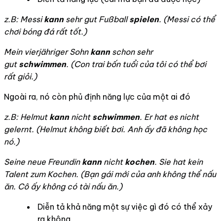
z.B:
Messi
kann
sehr gut Fußball
spielen
. (
Messi có thể
chơi bóng đá rất tốt.)
Mein vierjähriger Sohn
kann
schon sehr
gut
schwimmen
. (
Con trai bốn tuổi của tôi có thể bơi
rất giỏi.
)
Ngoài ra, nó còn phủ định năng lực của một ai đó
z.B: Helmut
kann
nicht
schwimmen
. Er hat es nicht
gelernt. (
Helmut không biết bơi. Anh ấy đã không học
nó.)
Seine neue Freundin
kann
nicht
kochen
. Sie hat kein
Talent zum Kochen. (Bạn gái mới của anh không thể nấu
ăn. Cô ấy không có tài nấu ăn.)
Diễn tả khả năng một sự việc gì đó có thể xảy
ra không