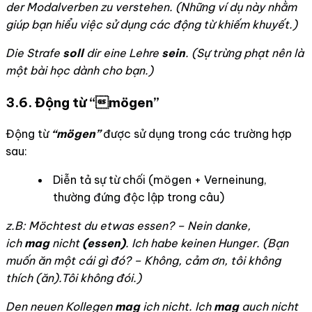
der Modalverben zu verstehen. (
Những ví dụ này nhằm
giúp bạn hiểu việc sử dụng các động từ khiếm khuyết.)
Die Strafe
soll
dir eine Lehre
sein
. (Sự trừng phạt nên là
một bài học dành cho bạn.)
3.6. Động từ “
mögen”
Động từ
“m
ögen
”
được sử dụng trong các trường hợp
sau:
Diễn tả sự từ chối (mögen + Verneinung,
thường đứng độc lập trong câu)
z.B: Möchtest du etwas essen? – Nein danke,
ich
mag
nicht
(essen)
. Ich habe keinen Hunger. (
Bạn
muốn ăn một cái gì đó? – Không, cảm ơn, tôi không
thích (ăn).Tôi không đói.)
Den neuen Kollegen
mag
ich nicht. Ich
mag
auch nicht