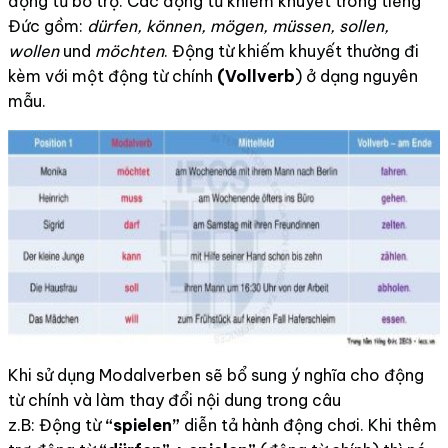
động từ bổ trợ. Các động từ khiếm khuyết trong tiếng
Đức gồm:
dürfen, können, mögen, müssen, sollen,
wollen
und
möchten
. Động từ khiếm khuyết thường đi
kèm với một động từ chính
(Vollverb
) ở dạng nguyên
mẫu.
Khi sử dụng Modalverben sẽ bổ sung ý nghĩa cho động
từ chính và làm thay đổi nội dung trong câu
z.B: Động từ
“spielen”
diễn tả hành động chơi. Khi thêm