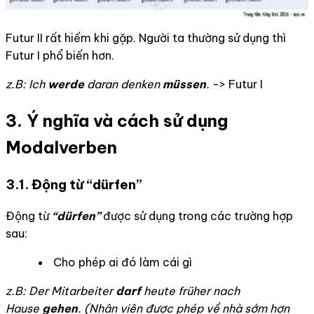
Futur II rất hiếm khi gặp. Người ta thường sử dụng thì
Futur I phổ biến hơn.
z.B: Ich
werde
daran denken
müssen
.
-> Futur I
3. Ý nghĩa và cách sử dụng
Modalverben
3.1.
Động từ “dürfen”
Động từ
“dürfen”
được sử dụng trong các trường hợp
sau:
Cho phép ai đó làm cái gì
z.B: Der Mitarbeiter
darf
heute früher nach
Hause
gehen
. (N
hân viên được phép về nhà sớm hơn