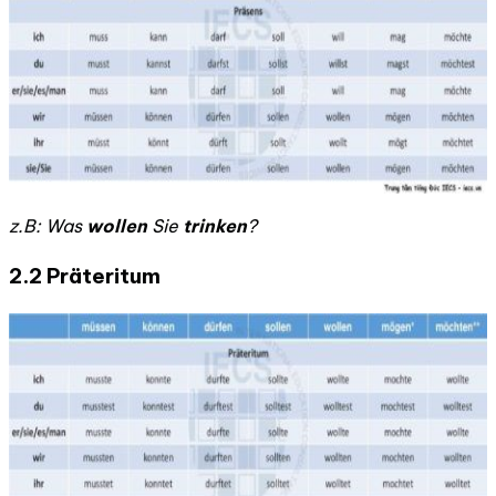
z.B: Was
wollen
Sie
trinken
?
2.2
Präteritum