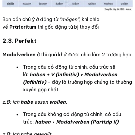
Bạn cần chú ý ở động từ
“mögen”
, khi chia
về
Präteritum
thì gốc động từ bị thay đổi
2.3.
Perfekt
Modalverben
ở thì quá khứ được chia làm 2 trường hợp:
Trong câu có động từ chính, cấu trúc sẽ
là:
haben + V (Infinitiv) + Modalverben
(Infinitiv)
– đây là trường hợp chúng ta thường
xuyên gặp nhất.
z.B: Ich
habe
essen
wollen
.
Trong câu không có động từ chính, có cấu
trúc:
haben + Modalverben (Partizip II)
z.B: Ich habe gewollt.