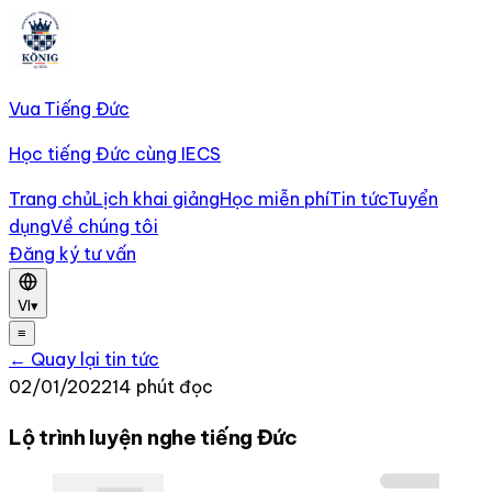
Vua Tiếng Đức
Học tiếng Đức cùng IECS
Trang chủ
Lịch khai giảng
Học miễn phí
Tin tức
Tuyển
dụng
Về chúng tôi
Đăng ký tư vấn
VI
▾
≡
← Quay lại tin tức
02/01/2022
14 phút đọc
Lộ trình luyện nghe tiếng Đức