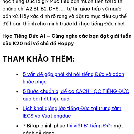
học tiếng Đức là gì? Mục tiêu bạn muốn tiến tới là thi
chứng chỉ A2,B1, B2, DHS, …, tự tin giao tiếp với người
bản xứ. Hãy xác định rõ ràng và đặt ra mục tiêu cụ thể
để hoàn thành cho mình trước khi học tiếng Đức nhé!
Học Tiếng Đức A1 – Cùng nghe các bạn đạt giải tuần
của K20 nói về chủ đề Hoppy
THAM KHẢO THÊM:
5 vấn đề gặp phải khi nói tiếng Đức và cách
khắc phục
5 Bước chuẩn bị để có CÁCH HỌC TIẾNG ĐỨC
qua bài hát hiệu quả
Lịch khai giảng lớp tiếng Đức tại trung tâm
IECS và Vuatiengduc
7 Bí kíp chinh phục
thi viết B1 tiếng Đức
một
cách dễ dàng