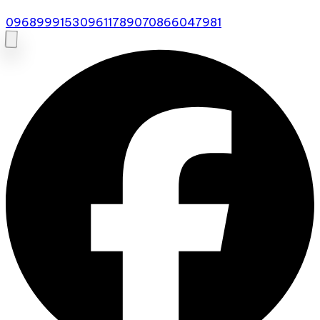
0968999153
0961178907
0866047981