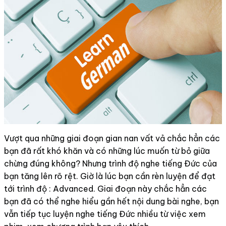
Vượt qua những giai đoạn gian nan vất vả chắc hẳn các
bạn đã rất khó khăn và có những lúc muốn từ bỏ giữa
chừng đúng không? Nhưng trình độ nghe tiếng Đức của
bạn tăng lên rõ rệt. Giờ là lúc bạn cần rèn luyện để đạt
tới trình độ : Advanced. Giai đoạn này chắc hẳn các
bạn đã có thể nghe hiểu gần hết nội dung bài nghe, bạn
vẫn tiếp tục luyện nghe tiếng Đức nhiều từ việc xem