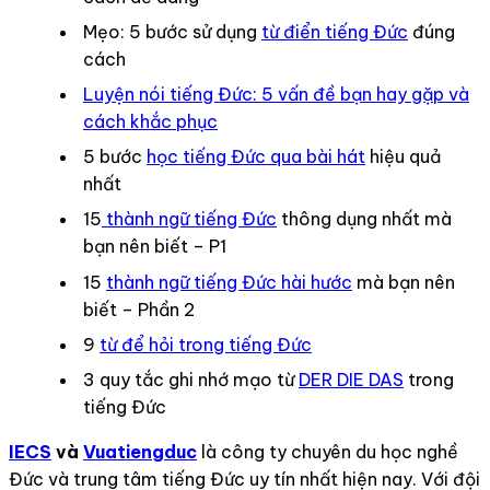
Mẹo: 5 bước sử dụng
từ điển tiếng Đức
đúng
cách
Luyện nói tiếng Đức: 5 vấn đề bạn hay gặp và
cách khắc phục
5 bước
học tiếng Đức qua bài hát
hiệu quả
nhất
15
thành ngữ tiếng Đức
thông dụng nhất mà
bạn nên biết – P1
15
thành ngữ tiếng Đức hài hước
mà bạn nên
biết – Phần 2
9
từ để hỏi trong tiếng Đức
3 quy tắc ghi nhớ mạo từ
DER DIE DAS
trong
tiếng Đức
IECS
và
Vuatiengduc
là công ty chuyên du học nghề
Đức và trung tâm tiếng Đức uy tín nhất hiện nay. Với đội