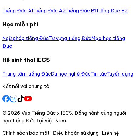
Tiếng Đức A1
Tiếng Đức A2
Tiếng Đức B1
Tiếng Đức B2
Học miễn phí
Ngữ pháp tiếng Đức
Từ vựng tiếng Đức
Mẹo học tiếng
Đức
Hệ sinh thái IECS
Trung tâm tiếng Đức
Du học nghề Đức
Tin tức
Tuyển dụng
Kết nối với chúng tôi
© 2026 Vua Tiếng Đức x IECS. Đồng hành cùng người
học tiếng Đức tại Việt Nam.
Chính sách bảo mật · Điều khoản sử dụng · Liên hệ