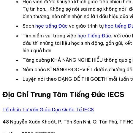
Học viên được khuyến khích giao tiếp nhiều hơn
Tự tin hơn. „Không sợ nói sai mà sợ không nói“ đ
bình thường, nên nhìn nhận nó là 1 dấu hiệu của 
Sách
học tiếng Đức
và giáo trình tự
học tiếng Đ
Tìm niềm vui trong việc
học Tiếng Đức
. Với các
đầu thì những tài liệu học sinh động, gần gũi, 
hiệu quả hơn
Tăng cường KHẢ NĂNG NGHE HIỂU thông qua giáo
Nắm chắc KĨ NĂNG ĐỌC-VIẾT dưới sự hướng dẫn c
Luyện nói theo DẠNG ĐỀ THI GOETH mỗi tuần từ
Địa Chỉ Trung Tâm Tiếng Đức IECS
Tổ chức Tư Vấn Giáo Dục Quốc Tế IECS
48 Nguyễn Xuân Khoát, P. Tân Sơn Nhì, Q. Tân Phú, TP.H