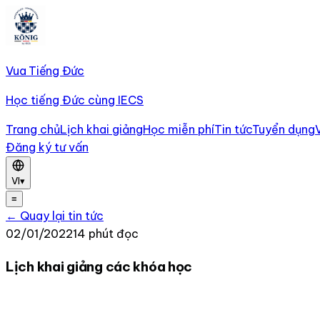
Vua Tiếng Đức
Học tiếng Đức cùng IECS
Trang chủ
Lịch khai giảng
Học miễn phí
Tin tức
Tuyển dụng
Đăng ký tư vấn
VI
▾
≡
← Quay lại tin tức
02/01/2022
14 phút đọc
Lịch khai giảng các khóa học