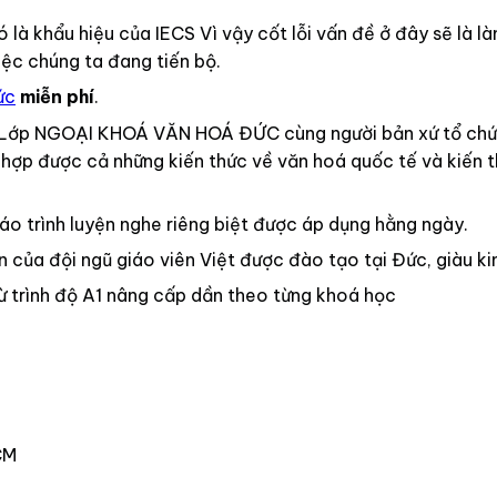
ó là khẩu hiệu của IECS Vì vậy cốt lỗi vấn đề ở đây sẽ là l
việc chúng ta đang tiến bộ.
ức
miễn phí
.
 Lớp NGOẠI KHOÁ VĂN HOÁ ĐỨC cùng người bản xứ tổ chức f
kết hợp được cả những kiến thức về văn hoá quốc tế và kiế
 trình luyện nghe riêng biệt được áp dụng hằng ngày.
ủa đội ngũ giáo viên Việt được đào tạo tại Đức, giàu k
 trình độ A1 nâng cấp dần theo từng khoá học
CM