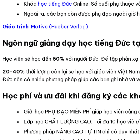
Khóa
học tiếng Đức
Online: Số buổi phụ thuộc và
Ngoài ra, các bạn còn được phụ đạo ngoài giờ
Giáo trình
: Motive (Hueber Verlag)
Ngôn ngữ giảng dạy học tiếng Đức tạ
Học viên sẽ học đến
60%
với người Đức. Để tập phản xạ v
20-40%
thời lượng còn lại sẽ học với giáo viên Việt Na
Đức nên có nhiều phương pháp giúp các bạn ghi nhớ và v
Học phí và ưu đãi khi đăng ký các k
Giờ học PHỤ ĐẠO MIỄN PHÍ giúp học viên củng cố
Lớp học CHẤT LƯỢNG CAO. Tối đa 10 học viên/lớp
Phương pháp NÂNG CAO TỰ TIN chỉ có duy nhất tạ