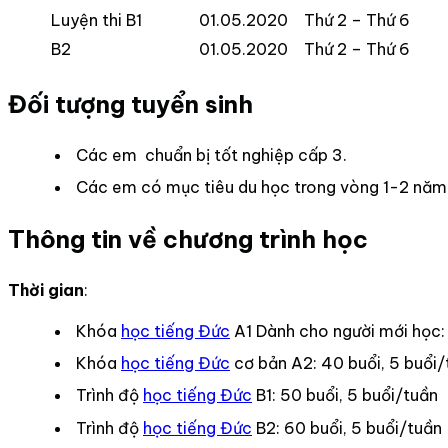
Luyện thi B1
01.05.2020
Thứ 2 – Thứ 6
B2
01.05.2020
Thứ 2 – Thứ 6
Đối tượng tuyển sinh
Các em chuẩn bị tốt nghiệp cấp 3.
Các em có mục tiêu du học trong vòng 1-2 năm 
Thông tin về chương trình học
Thời gian
:
Khóa
học tiếng Đức
A1 Dành cho người mới học: 
Khóa
học tiếng Đức
cơ bản A2: 40 buổi, 5 buổi/
Trình độ
học tiếng Đức
B1: 50 buổi, 5 buổi/tuần
Trình độ
học tiếng Đức
B2: 60 buổi, 5 buổi/tuần