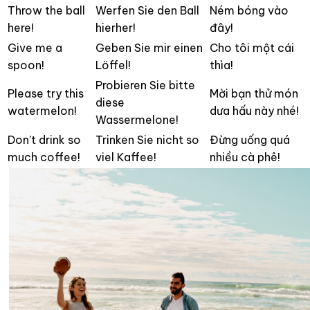
Throw the ball
Werfen Sie den Ball
Ném bóng vào
here!
hierher!
đây!
Give me a
Geben Sie mir einen
Cho tôi một cái
spoon!
Löffel!
thìa!
Probieren Sie bitte
Please try this
Mời bạn thử món
diese
watermelon!
dưa hấu này nhé!
Wassermelone!
Don’t drink so
Trinken Sie nicht so
Đừng uống quá
much coffee!
viel Kaffee!
nhiều cà phê!