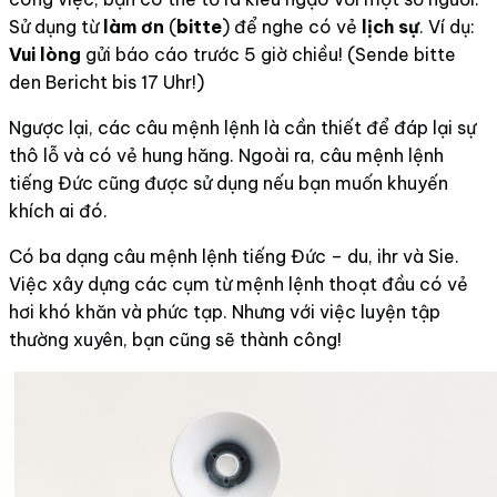
Sử dụng từ
làm ơn
(
bitte
) để nghe có vẻ
lịch sự
. Ví dụ:
Vui lòng
gửi báo cáo trước 5 giờ chiều! (Sende bitte
den Bericht bis 17 Uhr!)
Ngược lại, các câu mệnh lệnh là cần thiết để đáp lại sự
thô lỗ và có vẻ hung hăng. Ngoài ra, câu mệnh lệnh
tiếng Đức cũng được sử dụng nếu bạn muốn khuyến
khích ai đó.
Có ba dạng câu mệnh lệnh tiếng Đức – du, ihr và Sie.
Việc xây dựng các cụm từ mệnh lệnh thoạt đầu có vẻ
hơi khó khăn và phức tạp. Nhưng với việc luyện tập
thường xuyên, bạn cũng sẽ thành công!