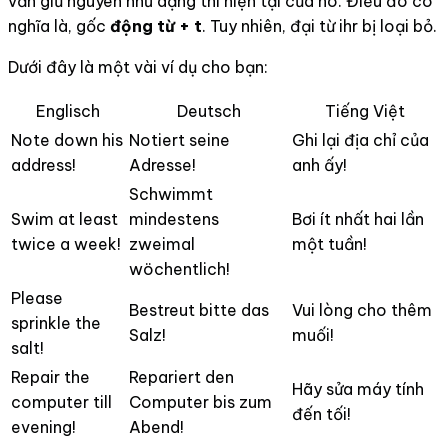
vẫn giữ nguyên như dạng thì hiện tại của nó. Điều đó có
nghĩa là, gốc
động từ + t
. Tuy nhiên, đại từ ihr bị loại bỏ.
Dưới đây là một vài ví dụ cho bạn:
Englisch
Deutsch
Tiếng Việt
Note down his
Notiert seine
Ghi lại địa chỉ của
address!
Adresse!
anh ấy!
Schwimmt
Swim at least
mindestens
Bơi ít nhất hai lần
twice a week!
zweimal
một tuần!
wöchentlich!
Please
Bestreut bitte das
Vui lòng cho thêm
sprinkle the
Salz!
muối!
salt!
Repair the
Repariert den
Hãy sửa máy tính
computer till
Computer bis zum
đến tối!
evening!
Abend!