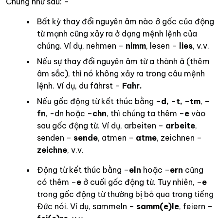
Chúng như sau: –
Bất kỳ thay đổi nguyên âm nào ở gốc của động
từ mạnh cũng xảy ra ở dạng mệnh lệnh của
chúng. Ví dụ, nehmen –
nimm
, lesen –
lies
, v.v.
Nếu sự thay đổi nguyên âm từ a thành ä (thêm
âm sắc), thì nó không xảy ra trong câu mệnh
lệnh. Ví dụ, du fährst –
Fahr.
Nếu gốc động từ kết thúc bằng –
d,
–
t,
–
tm
, –
fn
, -dn hoặc –
chn
, thì chúng ta thêm –
e
vào
sau gốc động từ. Ví dụ, arbeiten –
arbeite
,
senden –
sende
, atmen –
atme
, zeichnen –
zeichne
, v.v.
Động từ kết thúc bằng –
eln
hoặc –
ern
cũng
có thêm –
e
ở cuối gốc động từ. Tuy nhiên, –
e
trong gốc động từ thường bị bỏ qua trong tiếng
Đức nói. Ví dụ, sammeln –
samm(e)le
, feiern –