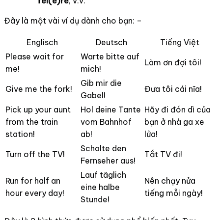
fei(e)re
, v.v.
Đây là một vài ví dụ dành cho bạn: –
Englisch
Deutsch
Tiếng Việt
Please wait for
Warte bitte auf
Làm ơn đợi tôi!
me!
mich!
Gib mir die
Give me the fork!
Đưa tôi cái nĩa!
Gabel!
Pick up your aunt
Hol deine Tante
Hãy đi đón dì của
from the train
vom Bahnhof
bạn ở nhà ga xe
station!
ab!
lửa!
Schalte den
Turn off the TV!
Tắt TV đi!
Fernseher aus!
Lauf täglich
Run for half an
Nên chạy nửa
eine halbe
hour every day!
tiếng mỗi ngày!
Stunde!