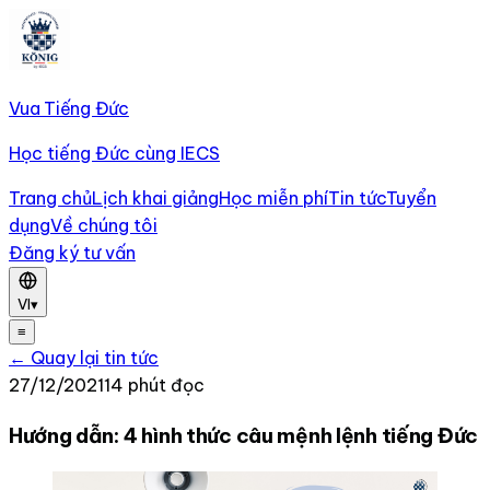
Vua Tiếng Đức
Học tiếng Đức cùng IECS
Trang chủ
Lịch khai giảng
Học miễn phí
Tin tức
Tuyển
dụng
Về chúng tôi
Đăng ký tư vấn
VI
▾
≡
← Quay lại tin tức
27/12/2021
14 phút đọc
Hướng dẫn: 4 hình thức câu mệnh lệnh tiếng Đức