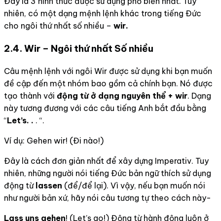
Đây là 3 hình thức được sử dụng phổ biến nhất. Tuy
nhiên, có một dạng mệnh lệnh khác trong tiếng Đức
cho ngôi thứ nhất số nhiều –
wir.
2.4. Wir – Ngôi thứ nhất Số nhiều
Câu mệnh lệnh với ngôi Wir được sử dụng khi bạn muốn
đề cập đến một nhóm bao gồm cả chính bạn. Nó được
tạo thành với
động từ ở dạng nguyên thể + wir
. Dạng
này tương đương với các câu tiếng Anh bắt đầu bằng
“
Let’s. .
. “.
Ví dụ: Gehen wir! (Đi nào!)
Đây là cách đơn giản nhất để xây dựng Imperativ. Tuy
nhiên, những người nói tiếng Đức bản ngữ thích sử dụng
động từ
lassen
(để/để lại). Vì vậy, nếu bạn muốn nói
như người bản xứ, hãy nói câu tương tự theo cách này-
Lass uns gehen
! (Let’s go!) Động từ hành động luôn ở