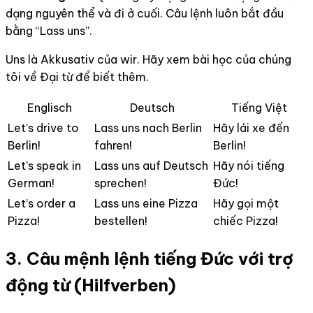
dạng nguyên thể và đi ở cuối. Câu lệnh luôn bắt đầu
bằng “Lass uns”.
Uns là Akkusativ của wir. Hãy xem bài học của chúng
tôi về Đại từ để biết thêm.
Englisch
Deutsch
Tiếng Việt
Let’s drive to
Lass uns nach Berlin
Hãy lái xe đến
Berlin!
fahren!
Berlin!
Let’s speak in
Lass uns auf Deutsch
Hãy nói tiếng
German!
sprechen!
Đức!
Let’s order a
Lass uns eine Pizza
Hãy gọi một
Pizza!
bestellen!
chiếc Pizza!
3. Câu mệnh lệnh tiếng Đức với trợ
động từ (Hilfverben)