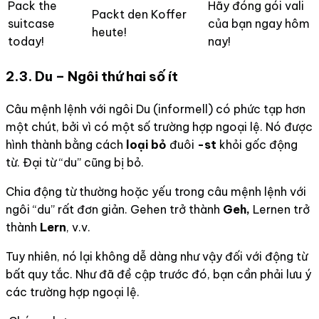
Pack the
Hãy đóng gói vali
Packt den Koffer
suitcase
của bạn ngay hôm
heute!
today!
nay!
2.3. Du – Ngôi thứ hai số ít
Câu mệnh lệnh với ngôi Du (informell) có phức tạp hơn
một chút, bởi vì có một số trường hợp ngoại lệ. Nó được
hình thành bằng cách
loại bỏ
đuôi
-st
khỏi gốc động
từ. Đại từ “du” cũng bị bỏ.
Chia động từ thường hoặc yếu trong câu mệnh lệnh với
ngôi “du” rất đơn giản. Gehen trở thành
Geh,
Lernen trở
thành
Lern
, v.v.
Tuy nhiên, nó lại không dễ dàng như vậy đối với động từ
bất quy tắc. Như đã đề cập trước đó, bạn cần phải lưu ý
các trường hợp ngoại lệ.