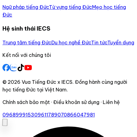
Ngữ pháp tiếng Đức
Từ vựng tiếng Đức
Mẹo học tiếng
Đức
Hệ sinh thái IECS
Trung tâm tiếng Đức
Du học nghề Đức
Tin tức
Tuyển dụng
Kết nối với chúng tôi
© 2026 Vua Tiếng Đức x IECS. Đồng hành cùng người
học tiếng Đức tại Việt Nam.
Chính sách bảo mật · Điều khoản sử dụng · Liên hệ
0968999153
0961178907
0866047981