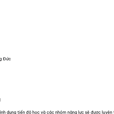
ng Đức
a
ình dung tiến độ học và các nhóm năng lực sẽ được luyện 