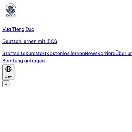
Vua Tieng Duc
Deutsch lernen mit IECS
Startseite
Kursstart
Kostenlos lernen
News
Karriere
Über u
Beratung anfragen
DE
▾
≡