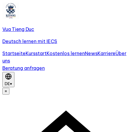
Vua Tieng Duc
Deutsch lernen mit IECS
Startseite
Kursstart
Kostenlos lernen
News
Karriere
Über
uns
Beratung anfragen
DE
▾
≡