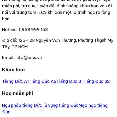
miễn phí, tra cứu, luyện đề, định hướng khóa học và kết
nối với trung tâm IECS khi cần một lộ trình học rõ ràng
hơn.
Hotline:
0968 999 153
Địa chỉ:
126-128 Nguyễn Văn Thương, Phường Thạnh Mỹ
Tây, TP HCM
Email:
info@iecs.vn
Khóa học
Tiếng Đức A1
Tiếng Đức A2
Tiếng Đức B1
Tiếng Đức B2
Học miễn phí
Ngữ pháp tiếng Đức
Từ vựng tiếng Đức
Mẹo học tiếng
Đức