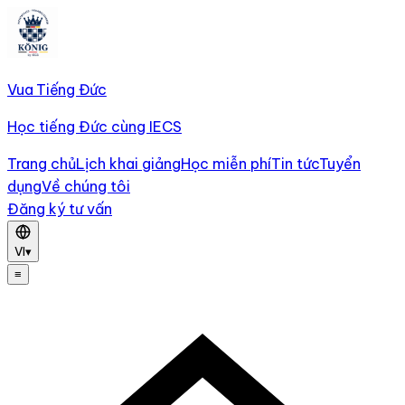
Vua Tiếng Đức
Học tiếng Đức cùng IECS
Trang chủ
Lịch khai giảng
Học miễn phí
Tin tức
Tuyển
dụng
Về chúng tôi
Đăng ký tư vấn
VI
▾
≡