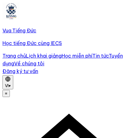
Vua Tiếng Đức
Học tiếng Đức cùng IECS
Trang chủ
Lịch khai giảng
Học miễn phí
Tin tức
Tuyển
dụng
Về chúng tôi
Đăng ký tư vấn
VI
▾
≡