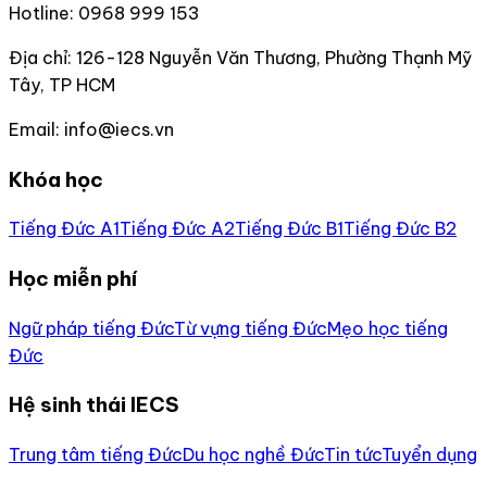
Hotline:
0968 999 153
Địa chỉ:
126-128 Nguyễn Văn Thương, Phường Thạnh Mỹ
Tây, TP HCM
Email:
info@iecs.vn
Khóa học
Tiếng Đức A1
Tiếng Đức A2
Tiếng Đức B1
Tiếng Đức B2
Học miễn phí
Ngữ pháp tiếng Đức
Từ vựng tiếng Đức
Mẹo học tiếng
Đức
Hệ sinh thái IECS
Trung tâm tiếng Đức
Du học nghề Đức
Tin tức
Tuyển dụng